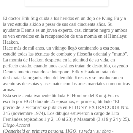
El doctor Erik Stig cuida a los heridos en un dojo de Kung-Fu y a
la vez estudia aikido a pesar de sus casi cincuenta años. Su
ayudante Dennis es un joven experto, casi cinturón negro y ambos
se ven envueltos en la recuperación de una momia en el Himalaya:
Haakon.
Hace más de mil anos, un vikingo llegó caminando a esa zona,
estudió todas las técnicas de combate y filosofía oriental y "murió".
La momia de Haakon despierta en la plenitud de su vida, en
perfecto estado, cuando unos asesinos tratan de destruirlo, cayendo
Dennis muerto cuando se interpone. Erik y Haakon tratan de
desbaratar la organización del temible Kresus y se involucran en
aventuras de espías y asesinatos con las artes marciales como únicas
armas.
Esta serie -tentativamente titulada El Hombre del Kung-Fu- es
escrita por HGO durante 25 episodios; el primero, titulado "El
precio de la victoria" se publica en El TONY EXTRACOlOR Nro.
345 (noviembre 1974). Los dibujos estuvieron a cargo de Lito
Fernández (episodios 1 y 2, 10 al 23) y Massaroli (3 al 9 y 24 y 25).
Diego Accorsi
(
Oesterheld en primera persona. HGO, su vida y su obra -